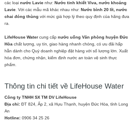
các loại
nước Lavie
như:
Nước tinh khiết Viva, nước khoáng
Lavie
. Với các mẫu mã khác nhau như:
Nước bình 20 lít, nước
chai đóng thùng
với mức giá hợp lý theo quy định của hãng đưa
ra.
LifeHouse Water
cung cấp
nước uống Văn phòng huyện Đức
Hòa
chất lượng, uy tín, giao hàng nhanh chóng, có ưu đãi hấp
hẫn dành cho Quý doanh nghiệp đặt hàng với số lượng lớn. Xuất
hóa đơn, chứng nhận, kiểm định nước an toàn vệ sinh thực
phẩm.
Thông tin chi tiết về LifeHouse Water
Công ty TNHH SX TM DV LifeHouse
Địa chỉ:
ĐT 824, Ấp 2, xã Hựu Thạnh, huyện Đức Hòa, tỉnh Long
An
Hotline:
0906 34 25 26