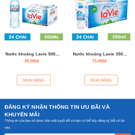
Nước khoáng Lavie 500ml 24 chai/thùng
Nước khoáng Lavie 350ml 24 chai/thùng
85,000đ
73,000đ
MUA HÀNG
MUA HÀNG
ĐĂNG KÝ NHẬN THÔNG TIN ƯU ĐÃI VÀ
KHUYẾN MÃI
Thông tin của bạn sẽ được bảo mật tuyệt đối và bạn có thể hủy đăng ký bất cứ lúc
nào.